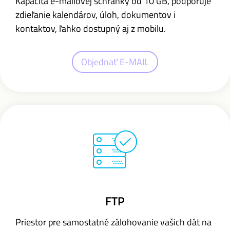
Kapacita e-mailovej schránky od 10 GB,
podporuje
zdieľanie kalendárov, úloh, dokumentov i
kontaktov,
ľahko dostupný aj z mobilu.
Objednať E-MAIL
FTP
Priestor pre samostatné zálohovanie vašich dát na