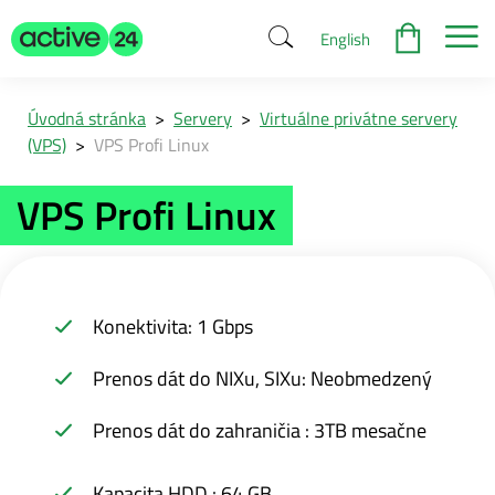
English
Úvodná stránka
>
Servery
>
Virtuálne privátne servery
(VPS)
>
VPS Profi Linux
VPS Profi Linux
Konektivita: 1 Gbps
Prenos dát do NIXu, SIXu: Neobmedzený
Prenos dát do zahraničia : 3TB mesačne
Kapacita HDD : 64 GB