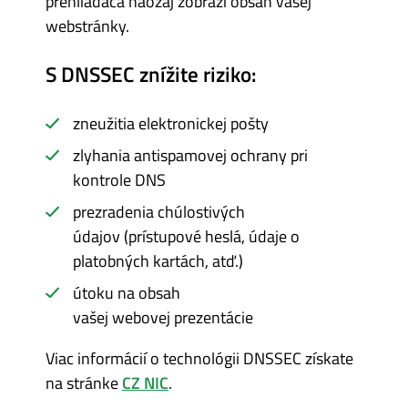
prehliadača naozaj zobrazí obsah vašej
webstránky.
S DNSSEC znížite riziko:
zneužitia elektronickej pošty
zlyhania antispamovej ochrany pri
kontrole DNS
prezradenia chúlostivých
údajov (prístupové heslá, údaje o
platobných kartách, atď.)
útoku na obsah
vašej webovej prezentácie
Viac informácií o technológii DNSSEC získate
na stránke
CZ NIC
.